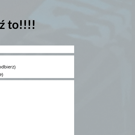
 to!!!!
dbierz)
e)