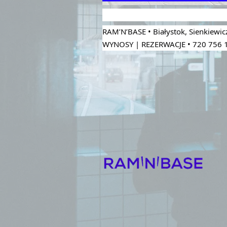
RAM’N’BASE • Białystok, Sienkiewi
WYNOSY | REZERWACJE • 720 756 