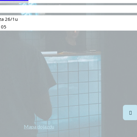
cza 26/1u
105
Henryka Sienkiewicza 26/1u, 15-092
Obserw
Białystok
Telefon:
720 756 105
E-mail:
ramenbialystok@gmail.com
Mapa dojazdu