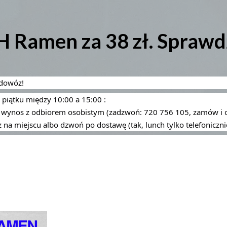
Ramen za 38 zł. Sprawdź
 dowóz!
 piątku między 10:00 a 15:00 :
 wynos z odbiorem osobistym (zadzwoń: 720 756 105, zamów i o
z na miejscu albo dzwoń po dostawę (tak, lunch tylko telefoniczni