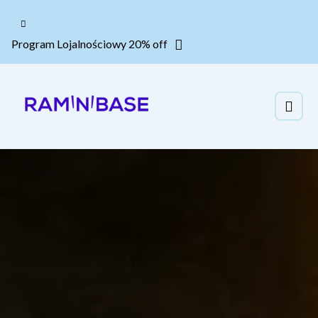
Program Lojalnościowy 20% off