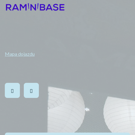
Henryka Sienkiewicza 26/1u, 15-092 Białystok
Telefon:
720 756 105
E-mail:
ramenbialystok@gmail.com
Mapa dojazdu
Obserwuj nas na:
Gotówka, karta lub szybki przelew